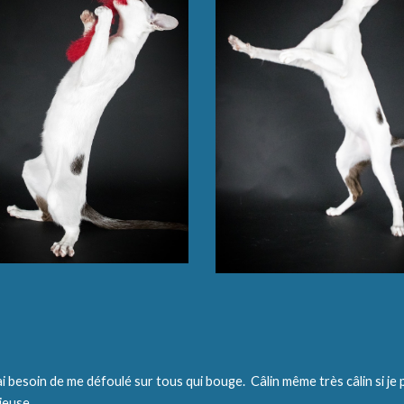
besoin de me défoulé sur tous qui bouge.  Câlin même très câlin si je pe
euse  .