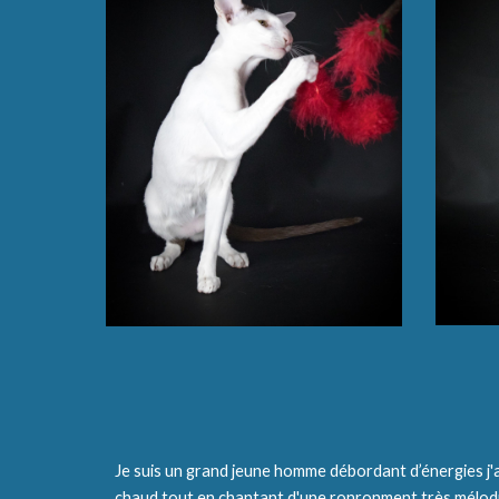
Je suis un grand jeune homme débordant d’énergies j'ai 
chaud tout en chantant d'une ronronment très mélodi