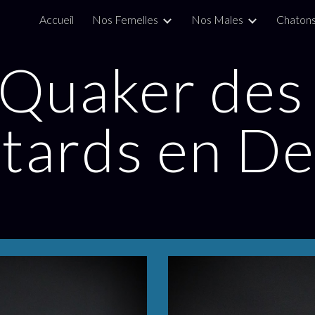
Accueil
Nos Femelles
Nos Males
Chaton
ip to main content
Skip to navigat
Quaker des 
ards en De