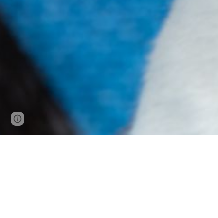
Page
Google Sites
Report abuse
updated
Elevage de chat si
Nouvelle Aquitaine, Charente 