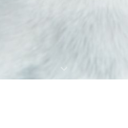
amois et chat oriental
(16)