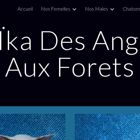
Accueil
Nos Femelles
Nos Males
Chaton
ip to main content
Skip to navigat
Ïka Des Ang
Aux Forets