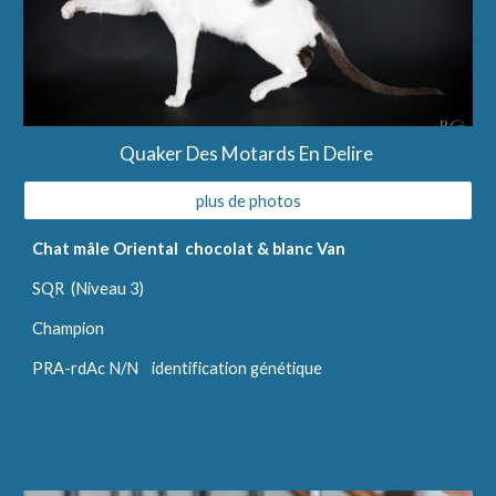
Quaker Des Motards En Delire 
plus de photos
Chat mâle Oriental  chocolat & blanc Van
SQR  (Niveau 3)
Champion
PRA-rdAc N/N    identification génétique 