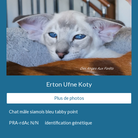
Erton Ufne Koty
Plus de photos
Chat mâle siamois bleu tabby point
PRA-rdAc N/N       identification génétique