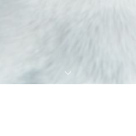
amois et chat oriental
(16)