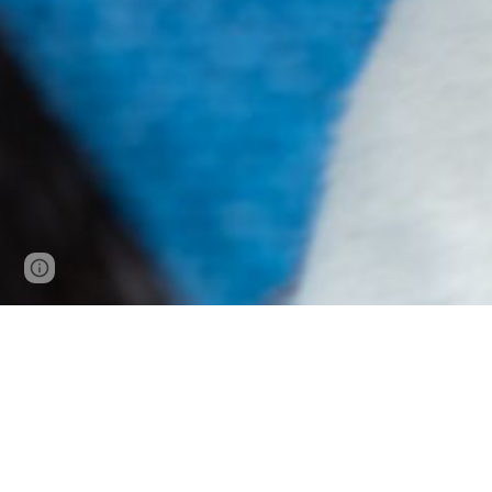
Page
Google Sites
Report abuse
updated
Elevage de chat si
Nouvelle Aquitaine, Charente 